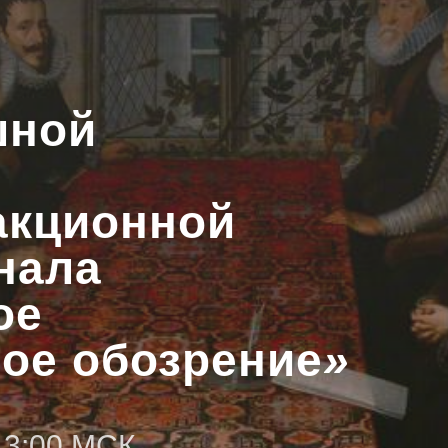
шной
акционной
нала
ое
ое обозрение
»
-13:00 МСК