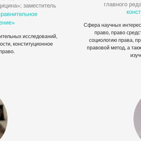
главного ред
ицина»; заместитель
конс
равнительное
ение»
Сфера научных интерес
право, право сред
нительных исследований,
социологию права, пр
ости, конституционное
правовой метод, а та
право.
изуч