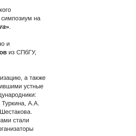
кого
 симпозиум на
tra
»
.
но и
тов
из СПбГУ,
изацию, а также
вившими устные
дународники:
 Туркина, А.А.
 Шестакова.
тами стали
рганизаторы