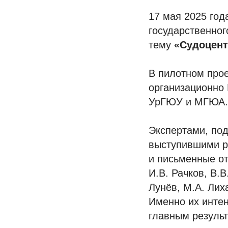
17 мая 2025 год
государственног
тему
«Судоцент
В пилотном про
организационно 
УрГЮУ и МГЮА.
Экспертами, по
выступившими р
и письменные о
И.В. Рачков, В.В
Лунёв, М.А. Лих
Именно их интен
главным результ