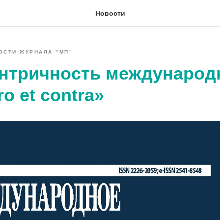
Новости
ОСТИ ЖУРНАЛА "МП"
нтричность международ
ro et contra»