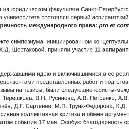
а на юридическом факультете Санкт-Петербургс
о университета состоялся первый аспирантский
ричность международного права:
pro et con
екте симпозиума, инициированном концептуаль
К.Д. Шестаковой, приняли участие
11 аспиран
ддержавшими идею и включившимися в её реал
ецензентами представленных работ и подгото
тзывы на тезисы, были следующие юристы-меж
. Терешкова, В.Н. Русинова, А.В. Петренко, А.В.
ачёв, Д.Г. Бартенев, М.П. Трунк-Федорова, К.Д.
сивная коллективная критика и обмен аргумен
атом события 17 мая. Особую благодарность о