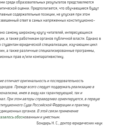
ыми среди образовательных результатов представляются
итической оценки. Предполагается, что обучающиеся будут
лавные содержательные позиции, не упуская при этом
взвешенный ответ в самых напряженных конституционно-
 самому широкому кругу читателей, интересующихся
и, а также работникам органов публичной власти. Однако в
о студентам юридической специализации, изучающим цикл
ин, а также различные специализированные программы,
ионных прав и/или компаративистику.
е отличает оригинальность и последовательность
дходов. Прежде всего следует поддержать реализацию в
ионализма, имея в виду как гарантирующий, так и
ал. При этом авторы справедливо
ориентируются, в первую
титуционного Суда Российской Федерации и практику
дикционных органов. В этой связи применение
казалось обосн
ованным и уместным.
Бондарь Н. С., доктор юридических наук