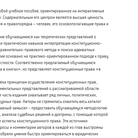
обой учебное пособие, ориентированное на интерактивные
. Содержательным его центром является высшая ценность
оя и правопорядка – человек, его основополагающие права и
 обучающимися как теоретических представлений о
к и практических навыков интерпретации конституционно-
сравнительно-правового метода и поиска адекватных
бие основано на практико-ориентированном подходе к праву
астности. Соответственно предлагаемый обучающимся
а в книгах», но представляет конституционные права «в
ена принципам осуществления конституционных прав,
ентальных представлений о рассматриваемой области
 часть
издания охватывает ряд личных, политических,
урных прав. Авторы не стремились охватить весь каталог
Главный замысел – предоставить обучающемуся методологию
 анализа судебных решений и доктрины, с помощью которой
 аспекты конституционного права. Эти источники
просы и комментарии авторов в каждой из глав выстроены
иобрели умение быстро ориентироваться в юридических