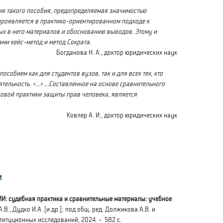
ия такого пособия, предопределяемая значимостью
проявляется в практико-ориентированном подходе к
х в него материалов и обоснованию выводов. Этому и
ми кейс-метод и метод Сократа.
Богданова Н. А., доктор юридических наук
особием как для студентов вузов,
так и для всех тех, кто
тельность.
<...> ...Составленное на основе сравнительного
овой практики защиты прав человека, является
Ковлер А. И., доктор юридических наук
И
 судебная практика и сравнительные материалы: учебное
.В., Дудко И.А. [и др.]; под общ. ред. Должикова А.В. и
ституционных исследований, 2024. - 582 с.