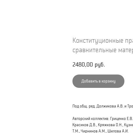
Конституционные пра
сравнительные мате
2480,00
руб.
Добавить в корзину
Под общ. ред. Должикова А.В. и Тро
Авторский коллектив: Гриценко Е.В.,
Красиков Д.В., Кряжкова О.Н., Кузне
Т.М., Чирнинов А.М., Шилова А.И.