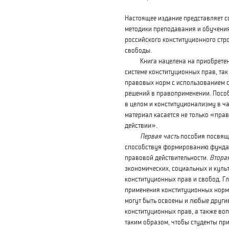
Настоящее издание представляет с
методики преподавания и обучения
российского конституционного стр
свободы.
Книга нацелена на приобретение
системе конституционных прав, та
правовых норм с использованием 
решений в правоприменении. Посо
в целом и конституционализму в ч
материал касается не только «прав
действии».
Первая часть
пособия посвящ
способствуя формированию фундам
правовой действительности.
Вторая
экономических, социальных и культ
конституционных прав и свобод. 
применения конституционных норм,
могут быть освоены и любые другие
конституционных прав, а также во
таким образом, чтобы студенты пр