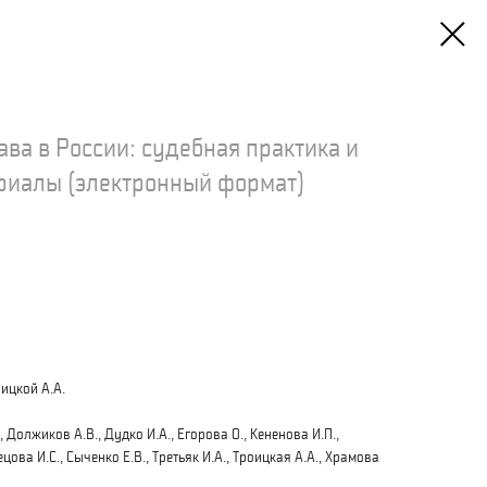
ва в России: судебная практика и
риалы (электронный формат)
ицкой А.А.
 Должиков А.В., Дудко И.А., Егорова О., Кененова И.П.,
цова И.C., Сыченко Е.В., Третьяк И.А., Троицкая А.А., Храмова