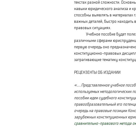
текстах разной сложности. Основн
навыки юридического анализа и кр
способны выявлять в материалах г
важных деталей, быстро находить 
правовых ситуациях.
Учебное пособие будет полезно
различными сферами юриспруденци
первую очередь оно предназначен
конституционно-правовых дисципл
затрагивающие тематику конституц
РЕЦЕНЗЕНТЫ ОБ ИЗДАНИИ
«…Представленное учебное пособи
используемых методологических по
пособии идеи судебного
конституц
правообразовательный его потенци
очередь на правовые позиции Конс
зарубежных конституционных юрис
сравнительно-правового метода о